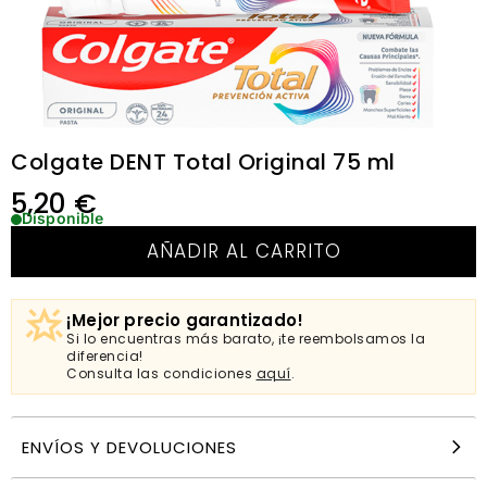
Colgate DENT Total Original 75 ml
5,20
€
Disponible
AÑADIR AL CARRITO
¡Mejor precio garantizado!
Si lo encuentras más barato, ¡te reembolsamos la
diferencia!
Consulta las condiciones
aquí
.
ENVÍOS Y DEVOLUCIONES