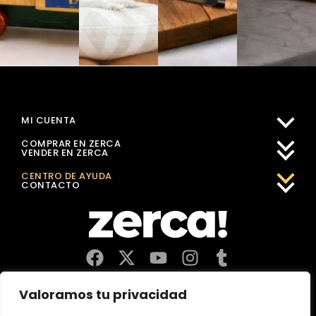
MI CUENTA
COMPRAR EN ZERCA
VENDER EN ZERCA
CENTRO DE AYUDA
CONTACTO
Comercios, productores y distribuidores locales. Pagan
Valoramos tu privacidad
impuestos aquí, y dinamizan economía y empleo en tu
comunidad.