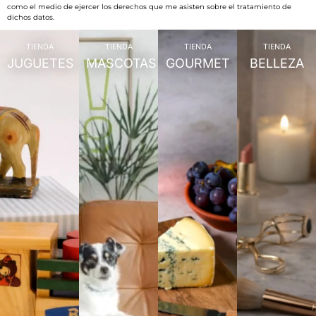
como el medio de ejercer los derechos que me asisten sobre el tratamiento de
dichos datos.
TIENDA
TIENDA
TIENDA
TIENDA
JUGUETES
MASCOTAS
GOURMET
BELLEZA