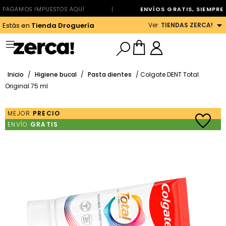
PAGAMOS IMPUESTOS AQUÍ
|
ENVÍOS GRATIS, SIEMPRE
Ver
TIENDAS ZERCA!
Estás en
Tienda Droguería
Inicio
/
Higiene bucal
/
Pasta dientes
/ Colgate DENT Total
Original 75 ml
MEJOR
PRECIO
ENVÍO
GRATIS