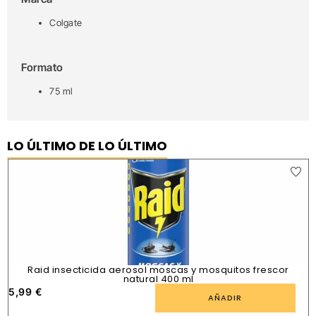
Colgate
Formato
75 ml
LO ÚLTIMO DE LO ÚLTIMO
Raid insecticida aerosol moscas y mosquitos frescor
natural 400 ml
5,99
€
1
AÑADIR