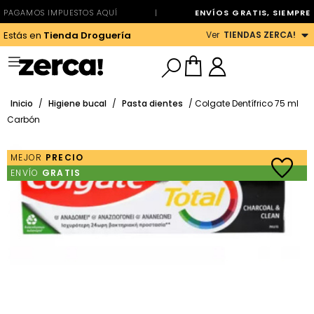
PAGAMOS IMPUESTOS AQUÍ
|
ENVÍOS GRATIS, SIEMPRE
Ver
TIENDAS ZERCA!
Estás en
Tienda Droguería
Inicio
/
Higiene bucal
/
Pasta dientes
/ Colgate Dentífrico 75 ml
Carbón
MEJOR
PRECIO
ENVÍO
GRATIS