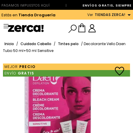
PAGAMOS IMPUESTOS AQUÍ
|
ENVÍOS GRATIS, SIEMPRE
Ver
TIENDAS ZERCA!
Estás en
Tienda Droguería
Inicio
/
Cuidado Cabello
/
Tintes pelo
/ Decolorante Vello Daen
Tubo 50 ml+50 ml Sensitive
MEJOR
PRECIO
ENVÍO
GRATIS