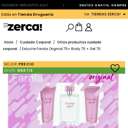
PAGAMOS IMPUESTOS AQUÍ
|
ENVÍOS GRATIS, SIEMPRE
Ver
TIENDAS ZERCA!
Estás en
Tienda Droguería
Inicio
/
Cuidado Corporal
/
Otros productos cuidado
corporal
/ Estuche Farala Original 75+ Body 75 + Gel 75
MEJOR
PRECIO
ENVÍO
GRATIS