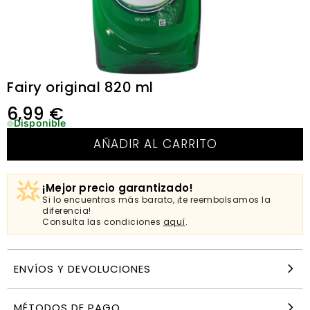
Fairy original 820 ml
6,99
€
Disponible
AÑADIR AL CARRITO
¡Mejor precio garantizado!
Si lo encuentras más barato, ¡te reembolsamos la
diferencia!
Consulta las condiciones
aquí
.
ENVÍOS Y DEVOLUCIONES
MÉTODOS DE PAGO