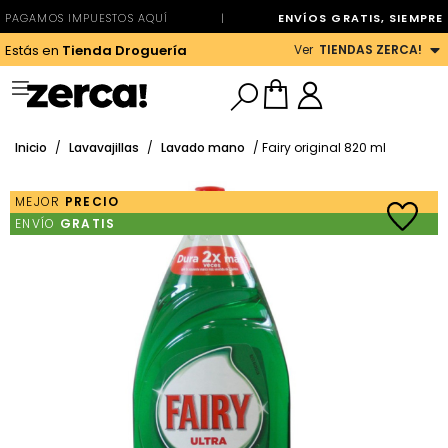
PAGAMOS IMPUESTOS AQUÍ
|
ENVÍOS GRATIS, SIEMPRE
Ver
TIENDAS ZERCA!
Estás en
Tienda Droguería
Inicio
/
Lavavajillas
/
Lavado mano
/ Fairy original 820 ml
MEJOR
PRECIO
ENVÍO
GRATIS