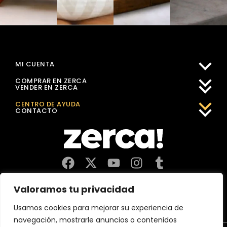
MI CUENTA
COMPRAR EN ZERCA
VENDER EN ZERCA
CENTRO DE AYUDA
CONTACTO
Comercios, productores y distribuidores locales. Pagan
Valoramos tu privacidad
impuestos aquí, y dinamizan economía y empleo en tu
comunidad.
Usamos cookies para mejorar su experiencia de
navegación, mostrarle anuncios o contenidos