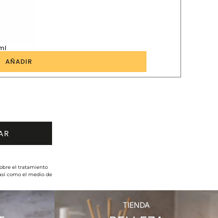
ml
1
AÑADIR
obre el tratamiento
 así como el medio de
TIENDA