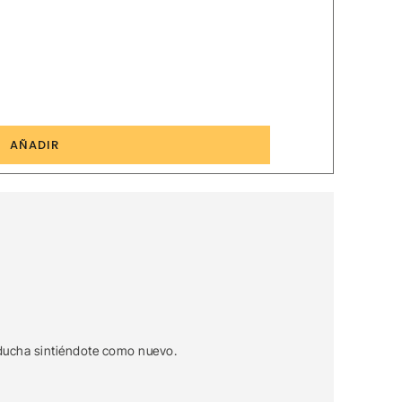
5
AÑADIR
 ducha sintiéndote como nuevo.