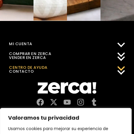
MI CUENTA
COMPRAR EN ZERCA
VENDER EN ZERCA
CENTRO DE AYUDA
CONTACTO
Comercios, productores y distribuidores locales. Pagan
Valoramos tu privacidad
impuestos aquí, y dinamizan economía y empleo en tu
comunidad.
Usamos cookies para mejorar su experiencia de