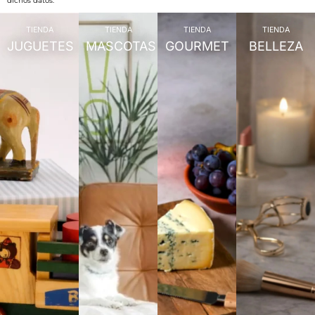
dichos datos.
TIENDA
TIENDA
TIENDA
TIENDA
JUGUETES
MASCOTAS
GOURMET
BELLEZA