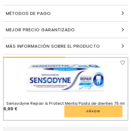
MÉTODOS DE PAGO
Kemphor Antiséptico bucal concentrado 100 ml
5,99
€
MEJOR PRECIO GARANTIZADO
AÑADIR
MÁS INFORMACIÓN SOBRE EL PRODUCTO
PRODUCTOS SIMILARES
Sensodyne Repair & Protect Menta Pasta de dientes 75 ml
6,99
€
4
AÑADIR