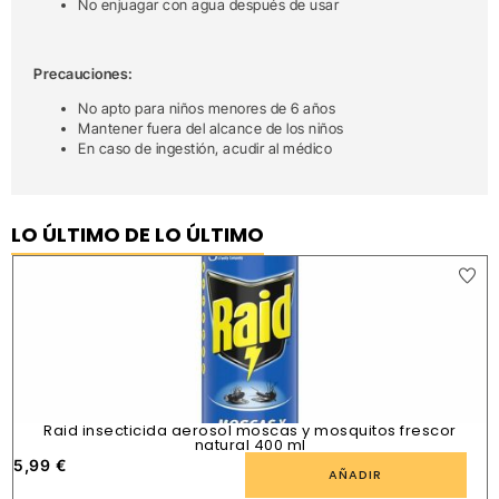
No enjuagar con agua después de usar
Precauciones:
No apto para niños menores de 6 años
Mantener fuera del alcance de los niños
En caso de ingestión, acudir al médico
LO ÚLTIMO DE LO ÚLTIMO
Raid insecticida aerosol moscas y mosquitos frescor
natural 400 ml
5,99
€
1
AÑADIR