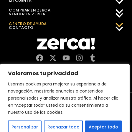
MI CUENTA
COMPRAR EN ZERCA
VENDER EN ZERCA
CENTRO DE AYUDA
CONTACTO
Comercios, productores y distribuidores locales. Pagan
Valoramos tu privacidad
impuestos aquí, y dinamizan economía y empleo en tu
comunidad.
Usamos cookies para mejorar su experiencia de
navegación, mostrarle anuncios o contenidos
personalizados y analizar nuestro tráfico. Al hacer clic
Aviso Legal
Política de Privacidad
Política de Cookies
en “Aceptar todo” usted da su consentimiento a
CERTIFICACIÓN 2026 MejorServicio.es
nuestro uso de las cookies.
(c)2026 Zerca Market Digital, SL
Personalizar
Rechazar todo
Aceptar todo
España
France
Österreich
Deutschland
Belgium
Italia
Portugal