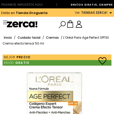
PAGAMOS IMPUESTOS AQUÍ
|
ENVÍOS GRATIS, SIEMPRE
Ver
TIENDAS ZERCA!
Estás en
Tienda Droguería
Inicio
/
Cuidado facial
/
Cremas
/ L’Oréal Paris Age Perfect SPF30
Crema efecto tensor 50 ml
MEJOR
PRECIO
ENVÍO
GRATIS