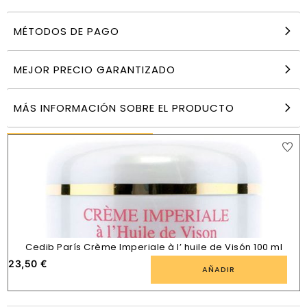
MÉTODOS DE PAGO
L’Oréal Paris Age Perfect SPF30 Crema efecto
tensor 50 ml
9,23
€
MEJOR PRECIO GARANTIZADO
AÑADIR
MÁS INFORMACIÓN SOBRE EL PRODUCTO
PRODUCTOS SIMILARES
Cedib París Crème Imperiale à l’ huile de Visón 100 ml
23,50
€
AÑADIR