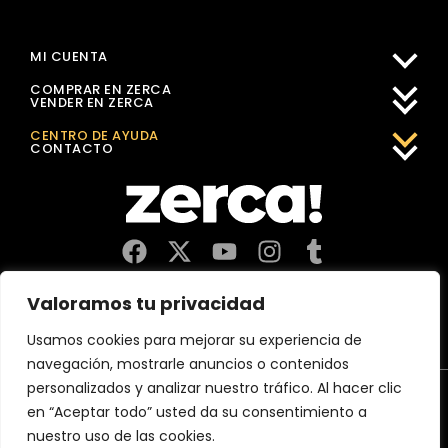
MI CUENTA
COMPRAR EN ZERCA
VENDER EN ZERCA
CENTRO DE AYUDA
CONTACTO
Comercios, productores y distribuidores locales. Pagan
Valoramos tu privacidad
impuestos aquí, y dinamizan economía y empleo en tu
comunidad.
Usamos cookies para mejorar su experiencia de
navegación, mostrarle anuncios o contenidos
personalizados y analizar nuestro tráfico. Al hacer clic
Aviso Legal
Política de Privacidad
Política de Cookies
en “Aceptar todo” usted da su consentimiento a
CERTIFICACIÓN 2026 MejorServicio.es
nuestro uso de las cookies.