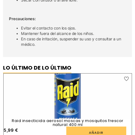
Secar con difusor o al aire libre.
Precauciones:
Evitar el contacto con los ojos.
Mantener fuera del alcance de los niños.
En caso de irritación, suspender su uso y consultar a un
médico.
LO ÚLTIMO DE LO ÚLTIMO
Raid insecticida aerosol moscas y mosquitos frescor
natural 400 ml
5,99
€
1
AÑADIR