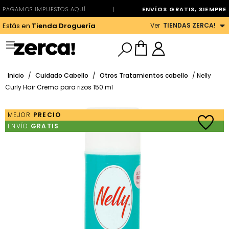
PAGAMOS IMPUESTOS AQUÍ
|
ENVÍOS GRATIS, SIEMPRE
Ver
TIENDAS ZERCA!
Estás en
Tienda Droguería
Inicio
/
Cuidado Cabello
/
Otros Tratamientos cabello
/ Nelly
Curly Hair Crema para rizos 150 ml
MEJOR
PRECIO
ENVÍO
GRATIS