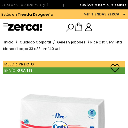
PAGAMOS IMPUESTOS AQUÍ
|
ENVÍOS GRATIS, SIEMPRE
Ver
TIENDAS ZERCA!
Estás en
Tienda Droguería
Inicio
/
Cuidado Corporal
/
Geles y jabones
/ Nice Ceti Servilleta
blanca 1 capa 33 x 33 cm 140 ud
MEJOR
PRECIO
ENVÍO
GRATIS