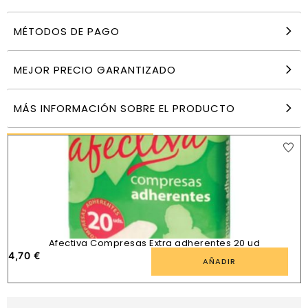
MÉTODOS DE PAGO
Nice Ceti Servilleta blanca 1 capa 33 x 33 cm
140 ud
49,90
€
MEJOR PRECIO GARANTIZADO
AÑADIR
MÁS INFORMACIÓN SOBRE EL PRODUCTO
PRODUCTOS SIMILARES
Afectiva Compresas Extra adherentes 20 ud
4,70
€
AÑADIR