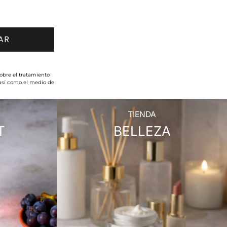
obre el tratamiento
 así como el medio de
TIENDA
T
BELLEZA