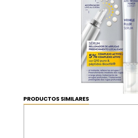
Nivea Q10 Serum Antiarrugas Expert
⦿ MEJOR PRECIO GARANTIZADO
⦿ ENVÍO GRATIS
PRODUCTOS SIMILARES