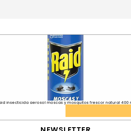
aid insecticida aerosol moscas y mosquitos frescor natural 400 
NEWSLETTER