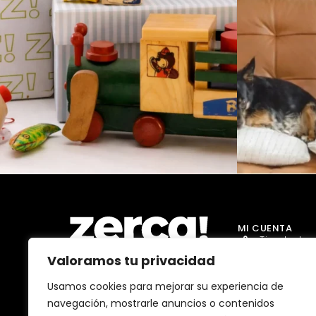
MI CUENTA
Tienda Jug
Valoramos tu privacidad
Tienda Go
Tienda Dro
Usamos cookies para mejorar su experiencia de
Comercios, productores y
navegación, mostrarle anuncios o contenidos
distribuidores locales. Pagan
Tienda Ma
impuestos aquí, y dinamizan