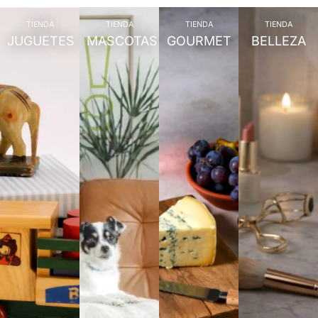
TIENDA
TIENDA
TIENDA
TIENDA
JUGUETES
MASCOTAS
GOURMET
BELLEZA