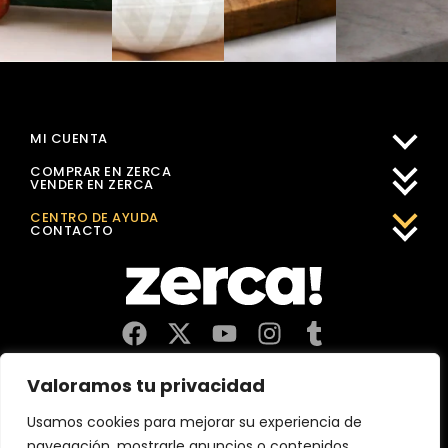
MI CUENTA
COMPRAR EN ZERCA
VENDER EN ZERCA
CENTRO DE AYUDA
CONTACTO
Comercios, productores y distribuidores locales. Pagan
Valoramos tu privacidad
impuestos aquí, y dinamizan economía y empleo en tu
comunidad.
Usamos cookies para mejorar su experiencia de
navegación, mostrarle anuncios o contenidos