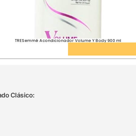
TRESemmé Acondicionador Volume Y Body 900 ml
ado Clásico: