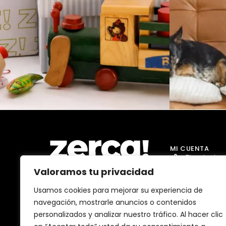
MI CUENTA
Tienda Jug
Valoramos tu privacidad
Tienda Go
Tienda Dro
Usamos cookies para mejorar su experiencia de
Comercios, productores y
navegación, mostrarle anuncios o contenidos
distribuidores locales. Pagan
Tienda Ma
impuestos aquí, y dinamizan
personalizados y analizar nuestro tráfico. Al hacer clic
economía y empleo en tu
Tienda Bell
comunidad.