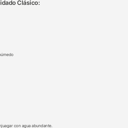
idado Clásico:
o húmedo
 enjuagar con agua abundante.