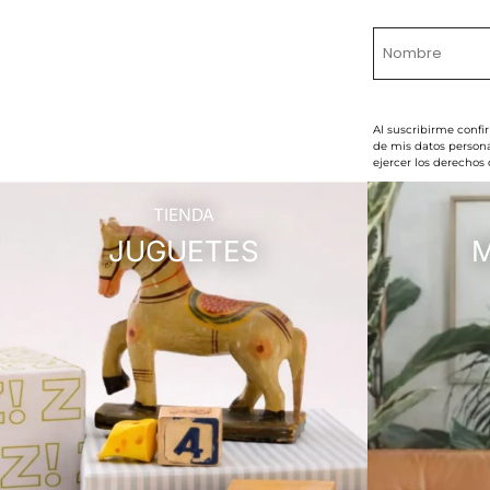
Al suscribirme confi
de mis datos persona
ejercer los derechos
TIENDA
JUGUETES