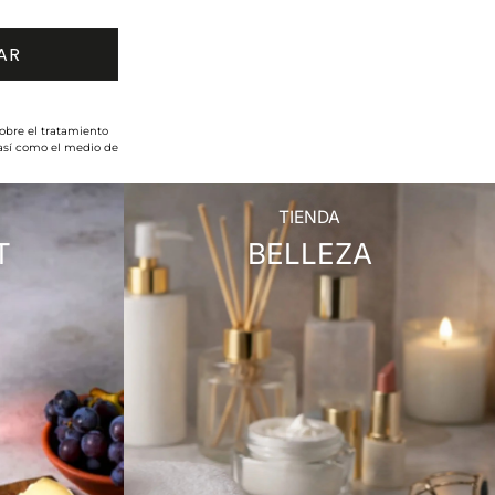
obre el tratamiento
 así como el medio de
TIENDA
T
BELLEZA