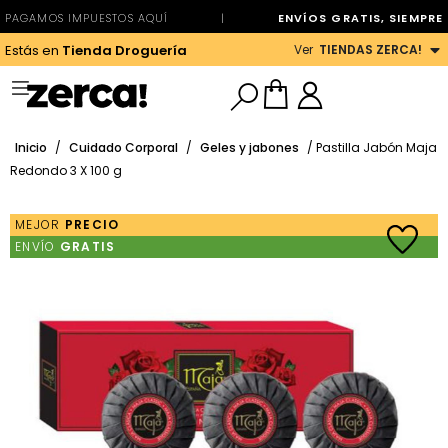
PAGAMOS IMPUESTOS AQUÍ
|
ENVÍOS GRATIS, SIEMPRE
Ver
TIENDAS ZERCA!
Estás en
Tienda Droguería
Inicio
/
Cuidado Corporal
/
Geles y jabones
/ Pastilla Jabón Maja
Redondo 3 X 100 g
MEJOR
PRECIO
ENVÍO
GRATIS