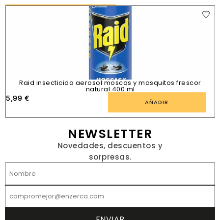
Raid insecticida aerosol moscas y mosquitos frescor
natural 400 ml
5,99
€
1
AÑADIR
NEWSLETTER
Novedades, descuentos y
sorpresas.