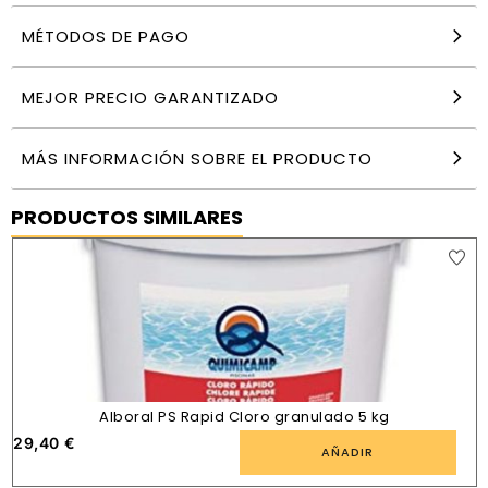
MÉTODOS DE PAGO
MEJOR PRECIO GARANTIZADO
MÁS INFORMACIÓN SOBRE EL PRODUCTO
PRODUCTOS SIMILARES
Alboral PS Rapid Cloro granulado 5 kg
29,40
€
1
AÑADIR