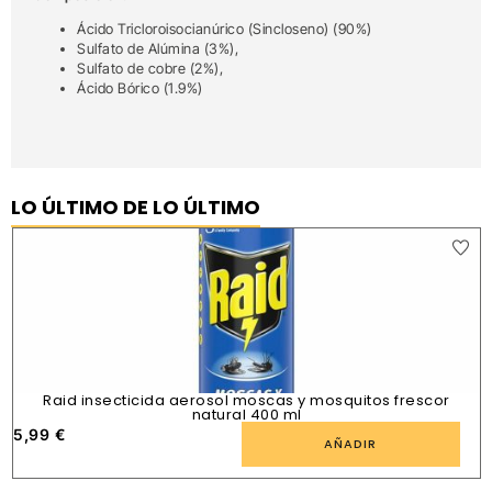
Ácido Tricloroisocianúrico (Sincloseno) (90%)
Sulfato de Alúmina (3%),
Sulfato de cobre (2%),
Ácido Bórico (1.9%)
LO ÚLTIMO DE LO ÚLTIMO
Raid insecticida aerosol moscas y mosquitos frescor
natural 400 ml
5,99
€
1
AÑADIR