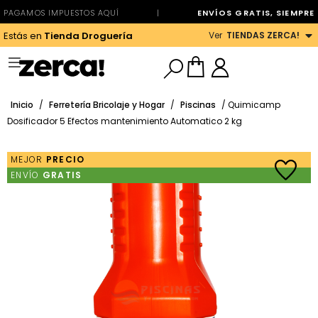
PAGAMOS IMPUESTOS AQUÍ
|
ENVÍOS GRATIS, SIEMPRE
Ver
TIENDAS ZERCA!
Estás en
Tienda Droguería
Inicio
/
Ferretería Bricolaje y Hogar
/
Piscinas
/ Quimicamp
Dosificador 5 Efectos mantenimiento Automatico 2 kg
MEJOR
PRECIO
ENVÍO
GRATIS