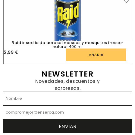
Raid insecticida aerosol moscas y mosquitos frescor
natural 400 ml
5,99
€
1
AÑADIR
NEWSLETTER
Novedades, descuentos y
sorpresas.