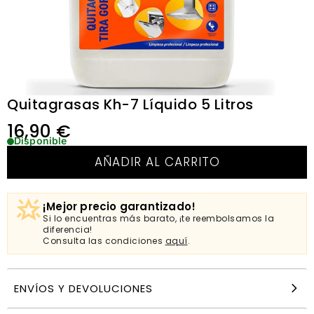
Quitagrasas Kh-7 Líquido 5 Litros
16,90
€
Disponible
AÑADIR AL CARRITO
¡Mejor precio garantizado!
Si lo encuentras más barato, ¡te reembolsamos la
diferencia!
Consulta las condiciones
aquí
.
ENVÍOS Y DEVOLUCIONES