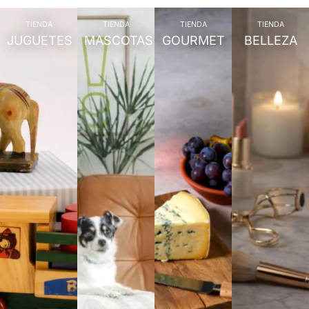
TIENDA
TIENDA
TIENDA
TIENDA
JUGUETES
MASCOTAS
GOURMET
BELLEZA