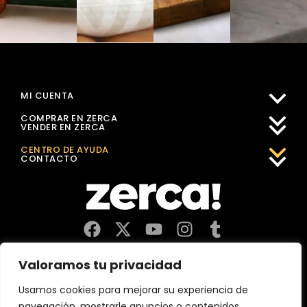
MI CUENTA
COMPRAR EN ZERCA
VENDER EN ZERCA
CENTRO DE AYUDA
CONTACTO
Comercios, productores y distribuidores locales. Pagan
Valoramos tu privacidad
impuestos aquí, y dinamizan economía y empleo en tu
comunidad.
Usamos cookies para mejorar su experiencia de
navegación, mostrarle anuncios o contenidos