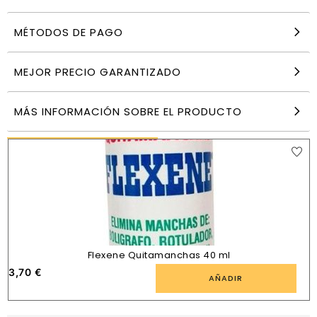
MÉTODOS DE PAGO
Quitamanchas en polvo Oxy blanco para ropa
900 g
8,18
€
MEJOR PRECIO GARANTIZADO
AÑADIR
MÁS INFORMACIÓN SOBRE EL PRODUCTO
PRODUCTOS SIMILARES
Flexene Quitamanchas 40 ml
3,70
€
AÑADIR