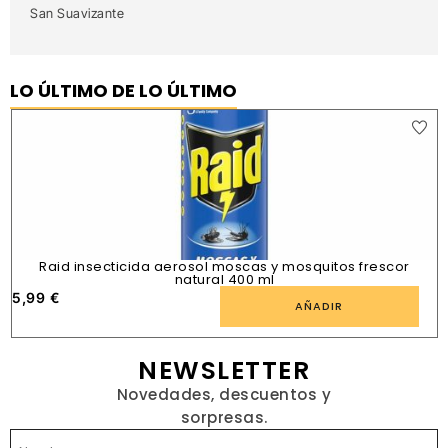
San Suavizante
LO ÚLTIMO DE LO ÚLTIMO
Raid insecticida aerosol moscas y mosquitos frescor
natural 400 ml
5,99
€
1
AÑADIR
NEWSLETTER
Novedades, descuentos y
sorpresas.