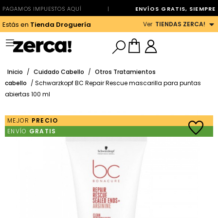
PAGAMOS IMPUESTOS AQUÍ
|
ENVÍOS GRATIS, SIEMPRE
Ver
TIENDAS ZERCA!
Estás en
Tienda Droguería
Inicio
/
Cuidado Cabello
/
Otros Tratamientos
cabello
/ Schwarzkopf BC Repair Rescue mascarilla para puntas
abiertas 100 ml
MEJOR
PRECIO
ENVÍO
GRATIS