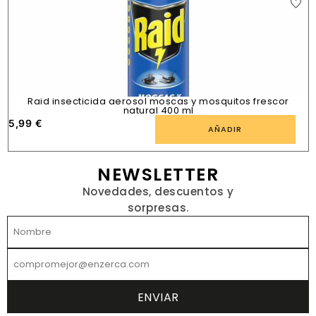
Raid insecticida aerosol moscas y mosquitos frescor
natural 400 ml
5,99
€
1
AÑADIR
NEWSLETTER
Novedades, descuentos y
sorpresas.