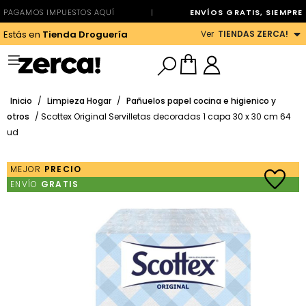
PAGAMOS IMPUESTOS AQUÍ
|
ENVÍOS GRATIS, SIEMPRE
Ver
TIENDAS ZERCA!
Estás en
Tienda Droguería
Inicio
/
Limpieza Hogar
/
Pañuelos papel cocina e higienico y
otros
/ Scottex Original Servilletas decoradas 1 capa 30 x 30 cm 64
ud
MEJOR
PRECIO
ENVÍO
GRATIS