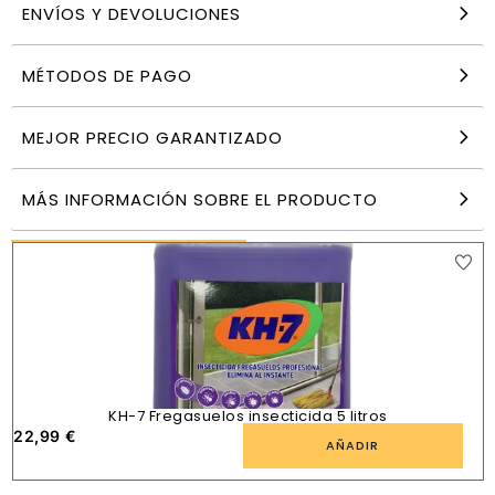
ENVÍOS Y DEVOLUCIONES
MÉTODOS DE PAGO
Scottex Original Servilletas decoradas 1 capa 30
x 30 cm 64 ud
4,70
€
MEJOR PRECIO GARANTIZADO
AÑADIR
MÁS INFORMACIÓN SOBRE EL PRODUCTO
PRODUCTOS SIMILARES
KH-7 Fregasuelos insecticida 5 litros
22,99
€
7
AÑADIR