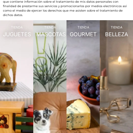
que contiene información sobre el tratamiento de mis datos personales con
finalidad de prestarme sus servicios y promocionarlos por medios electrónicos así
como el medio de ejercer los derechos que me asisten sobre el tratamiento de
dichos datos.
TIENDA
TIENDA
TIENDA
TIENDA
JUGUETES
MASCOTAS
GOURMET
BELLEZA