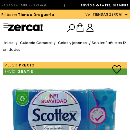
PAGAMOS IMPUESTOS AQUÍ
|
ENVÍOS GRATIS, SIEMPRE
Ver
TIENDAS ZERCA!
Estás en
Tienda Droguería
Inicio
/
Cuidado Corporal
/
Geles y jabones
/ Scottex Pañuelos 12
unidades
MEJOR
PRECIO
ENVÍO
GRATIS