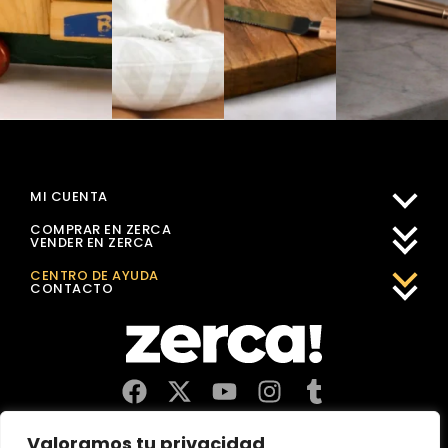
MI CUENTA
COMPRAR EN ZERCA
VENDER EN ZERCA
CENTRO DE AYUDA
CONTACTO
Comercios, productores y distribuidores locales. Pagan
Valoramos tu privacidad