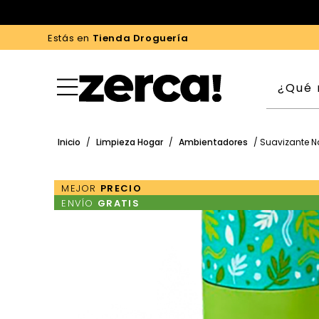
Estás en
Tienda Droguería
Inicio
/
Limpieza Hogar
/
Ambientadores
/ Suavizante Na
MEJOR
PRECIO
ENVÍO
GRATIS