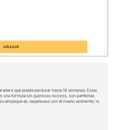
4
AÑADIR
duradera que puede perdurar hasta 18 semanas. Estas
on una fórmula sin químicos nocivos, son perfectas
s, su empaque es respetuoso con el medio ambiente, lo