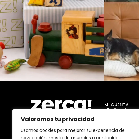
MI CUENTA
Tienda Jug
Valoramos tu privacidad
Tienda Go
Tienda Dro
Usamos cookies para mejorar su experiencia de
Comercios, productores y
navegación, mostrarle anuncios o contenidos
distribuidores locales. Pagan
Tienda Ma