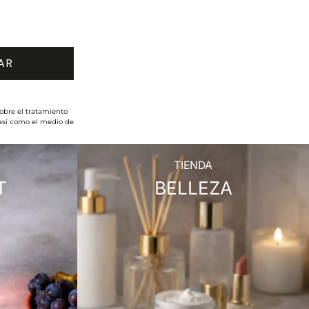
obre el tratamiento
 así como el medio de
TIENDA
T
BELLEZA