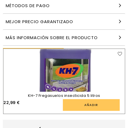
MÉTODOS DE PAGO
Zum Insecticida gel trampa hormigas
7,99
€
MEJOR PRECIO GARANTIZADO
AÑADIR
MÁS INFORMACIÓN SOBRE EL PRODUCTO
PRODUCTOS SIMILARES
KH-7 Fregasuelos insecticida 5 litros
22,99
€
1
AÑADIR