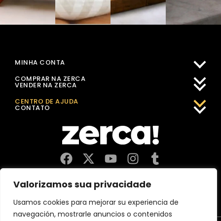
MINHA CONTA
COMPRAR NA ZERCA
VENDER NA ZERCA
CENTRO DE AJUDA
CONTATO
Comércios, produtores e distribuidores locais. Pagam
Valorizamos sua privacidade
impostos aqui, e dinamizam a economia e o emprego na sua
comunidade.
Usamos cookies para mejorar su experiencia de
navegación, mostrarle anuncios o contenidos