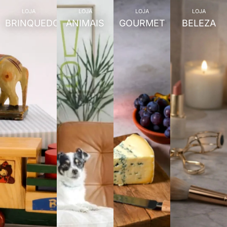
LOJA
LOJA
LOJA
LOJA
BRINQUEDOS
ANIMAIS
GOURMET
BELEZA