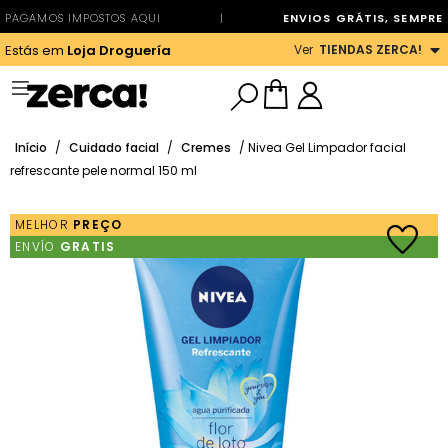
PAGAMOS IMPOSTOS AQUI
|
ENVIOS GRÁTIS, SEMPRE
Ver
TIENDAS ZERCA!
Estás em
Loja Droguería
Início
/
Cuidado facial
/
Cremes
/ Nivea Gel Limpador facial
refrescante pele normal 150 ml
MELHOR
PREÇO
ENVÍO
GRATIS