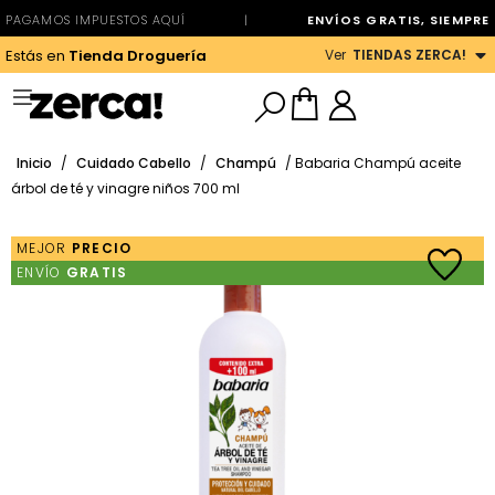
PAGAMOS IMPUESTOS AQUÍ
|
ENVÍOS GRATIS, SIEMPRE
Ver
TIENDAS ZERCA!
Estás en
Tienda Droguería
Inicio
/
Cuidado Cabello
/
Champú
/ Babaria Champú aceite
árbol de té y vinagre niños 700 ml
MEJOR
PRECIO
ENVÍO
GRATIS