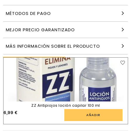
MÉTODOS DE PAGO
Babaria Champú aceite árbol de té y vinagre
niños 700 ml
5,30
€
MEJOR PRECIO GARANTIZADO
AÑADIR
MÁS INFORMACIÓN SOBRE EL PRODUCTO
PRODUCTOS SIMILARES
ZZ Antipiojos loción capilar 100 ml
6,99
€
AÑADIR