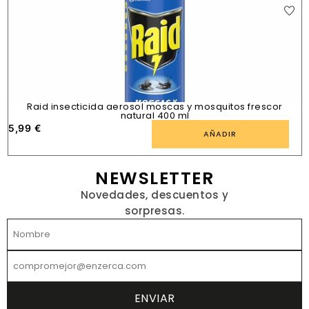
Raid insecticida aerosol moscas y mosquitos frescor
natural 400 ml
5,99
€
1
AÑADIR
NEWSLETTER
Novedades, descuentos y
sorpresas.