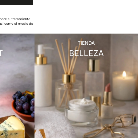
obre el tratamiento
 así como el medio de
TIENDA
T
BELLEZA