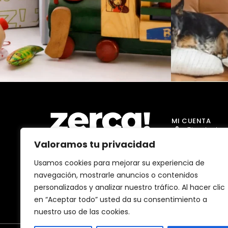
MI CUENTA
Tienda Jug
Valoramos tu privacidad
Tienda Go
Tienda Dro
Usamos cookies para mejorar su experiencia de
Comercios, productores y
navegación, mostrarle anuncios o contenidos
distribuidores locales. Pagan
Tienda Ma
impuestos aquí, y dinamizan
personalizados y analizar nuestro tráfico. Al hacer clic
economía y empleo en tu
Tienda Bell
comunidad.
en “Aceptar todo” usted da su consentimiento a
nuestro uso de las cookies.