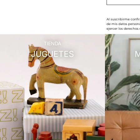
Al suscribirme confi
de mis datos persona
ejercer los derechos
TIENDA
JUGUETES