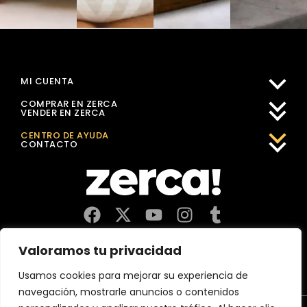
MI CUENTA
COMPRAR EN ZERCA
VENDER EN ZERCA
CENTRO DE AYUDA
CONTACTO
Comercios, productores y distribuidores locales. Pagan
Valoramos tu privacidad
impuestos aquí, y dinamizan economía y empleo en tu
comunidad.
Usamos cookies para mejorar su experiencia de
navegación, mostrarle anuncios o contenidos