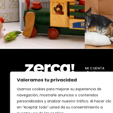
MI CUENTA
Tienda Jug
Valoramos tu privacidad
Tienda Go
Tienda Dro
Usamos cookies para mejorar su experiencia de
Comercios, productores y
navegación, mostrarle anuncios o contenidos
distribuidores locales. Pagan
Tienda Ma
impuestos aquí, y dinamizan
personalizados y analizar nuestro tráfico. Al hacer clic
economía y empleo en tu
Tienda Bell
comunidad.
en “Aceptar todo” usted da su consentimiento a