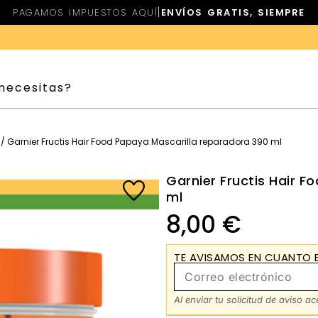
|
PAGAMOS IMPUESTOS AQUÍ
ENVÍOS GRATIS, SIEMPRE
/ Garnier Fructis Hair Food Papaya Mascarilla reparadora 390 ml
Garnier Fructis Hair 
ml
8,00
€
TE AVISAMOS EN CUANTO E
Al enviar tu solicitud de aviso a