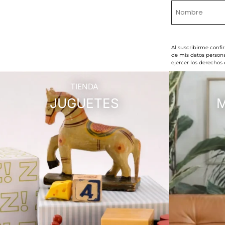
Al suscribirme confi
de mis datos persona
ejercer los derechos
TIENDA
JUGUETES