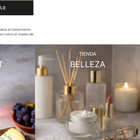
obre el tratamiento
 así como el medio de
TIENDA
T
BELLEZA