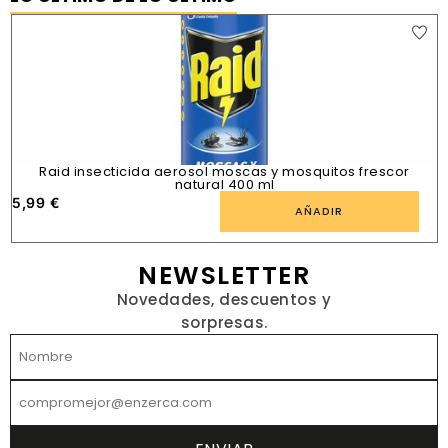
Raid insecticida aerosol moscas y mosquitos frescor
natural 400 ml
5,99
€
1
AÑADIR
NEWSLETTER
Novedades, descuentos y
sorpresas.