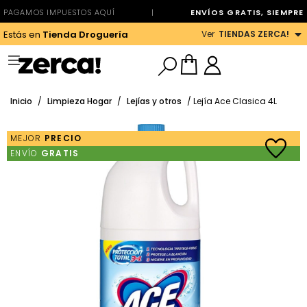
PAGAMOS IMPUESTOS AQUÍ
|
ENVÍOS GRATIS, SIEMPRE
Ver
TIENDAS ZERCA!
Estás en
Tienda Droguería
Inicio
/
Limpieza Hogar
/
Lejías y otros
/ Lejía Ace Clasica 4L
MEJOR
PRECIO
ENVÍO
GRATIS