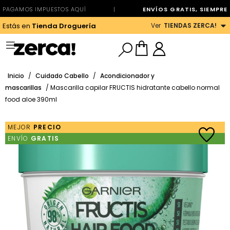
PAGAMOS IMPUESTOS AQUÍ
|
ENVÍOS GRATIS, SIEMPRE
Ver
TIENDAS ZERCA!
Estás en
Tienda Droguería
Inicio
/
Cuidado Cabello
/
Acondicionador y
mascarillas
/ Mascarilla capilar FRUCTIS hidratante cabello normal
food aloe 390ml
MEJOR
PRECIO
ENVÍO
GRATIS