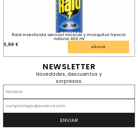
Raid insecticida aerosol moscas y mosquitos frescor
natural 400 ml
5,99
€
1
AÑADIR
NEWSLETTER
Novedades, descuentos y
sorpresas.