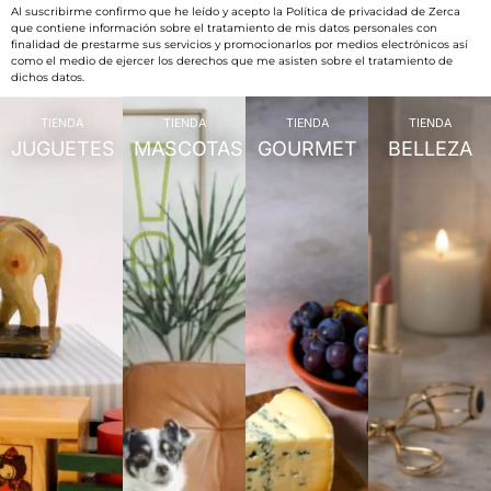
Al suscribirme confirmo que he leído y acepto la Política de privacidad de Zerca
que contiene información sobre el tratamiento de mis datos personales con
finalidad de prestarme sus servicios y promocionarlos por medios electrónicos así
como el medio de ejercer los derechos que me asisten sobre el tratamiento de
dichos datos.
TIENDA
TIENDA
TIENDA
TIENDA
JUGUETES
MASCOTAS
GOURMET
BELLEZA