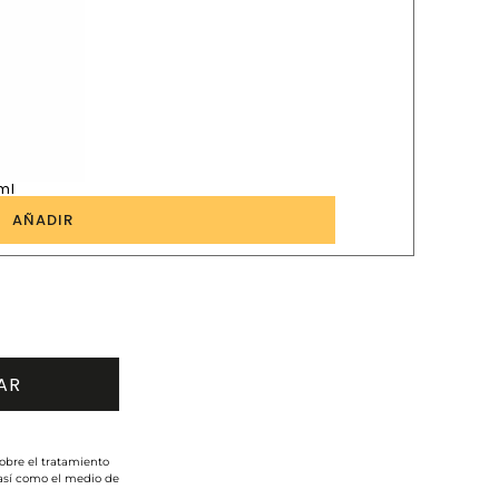
ml
1
AÑADIR
obre el tratamiento
 así como el medio de