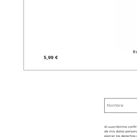
R
5,99
€
Al suscribirme confi
de mis datos persona
ejercer los derechos