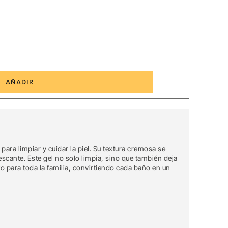
3
AÑADIR
ra limpiar y cuidar la piel. Su textura cremosa se
scante. Este gel no solo limpia, sino que también deja
to para toda la familia, convirtiendo cada baño en un