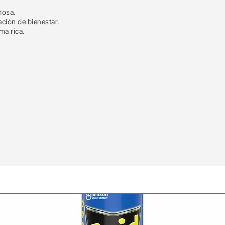
dosa.
ción de bienestar.
ma rica.