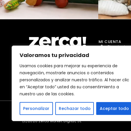
MI CUENTA
Tienda Jug
Valoramos tu privacidad
Tienda Go
Tienda Dro
Usamos cookies para mejorar su experiencia de
Comercios, productores y
navegación, mostrarle anuncios o contenidos
distribuidores locales. Pagan
Tienda Ma
impuestos aquí, y dinamizan
personalizados y analizar nuestro tráfico. Al hacer clic
economía y empleo en tu
Tienda Bell
comunidad.
en “Aceptar todo” usted da su consentimiento a
nuestro uso de las cookies.
Personalizar
Rechazar todo
Aceptar todo
(c)2026 Zerca Market Digital, SL