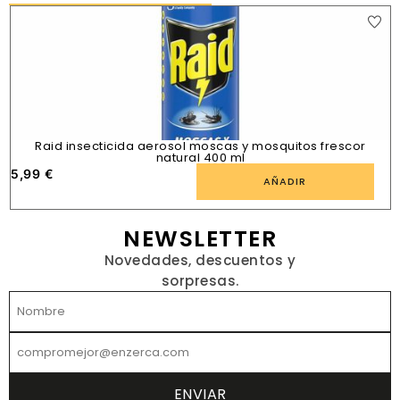
Raid insecticida aerosol moscas y mosquitos frescor
natural 400 ml
5,99
€
1
AÑADIR
NEWSLETTER
Novedades, descuentos y
sorpresas.