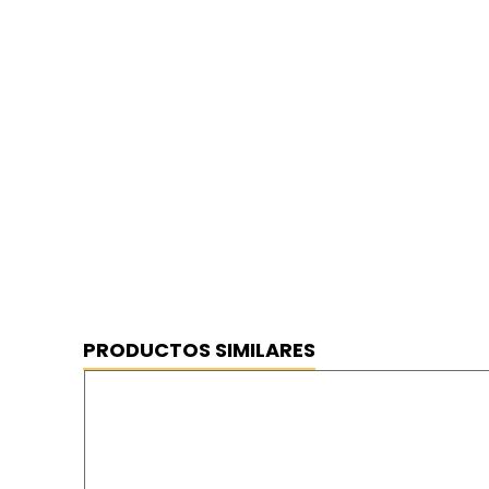
Saplex Bolsa basura cierra fácil 30 
⦿ MEJOR PRECIO GARANTIZADO
⦿ ENVÍO GRATIS
PRODUCTOS SIMILARES