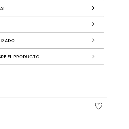
ES
TIZADO
BRE EL PRODUCTO
5,40
€
AÑADIR