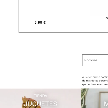
R
5,99
€
Al suscribirme confi
de mis datos persona
ejercer los derechos
TIENDA
JUGUETES