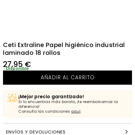
Ceti Extraline Papel higiénico industrial
laminado 18 rollos
27,95
€
Disponible
AÑADIR AL CARRITO
¡Mejor precio garantizado!
Si lo encuentras más barato, ¡te reembolsamos la
diferencia!
Consulta las condiciones
aquí
.
ENVÍOS Y DEVOLUCIONES