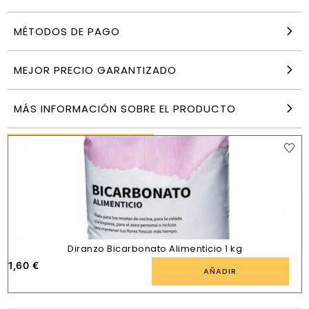
MÉTODOS DE PAGO
Ceti Extraline Papel higiénico industrial
laminado 18 rollos
27,95
€
MEJOR PRECIO GARANTIZADO
AÑADIR
MÁS INFORMACIÓN SOBRE EL PRODUCTO
PRODUCTOS SIMILARES
Diranzo Bicarbonato Alimenticio 1 kg
1,60
€
AÑADIR